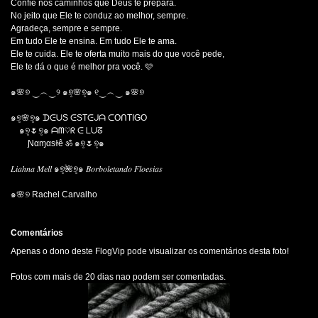
Confie nos caminhos que Deus te prepara.
No jeito que Ele te conduz ao melhor, sempre.
Agradeça, sempre e sempre.
Em tudo Ele te ensina. Em tudo Ele te ama.
Ele te cuida. Ele te oferta muito mais do que você pede,
Ele te dá o que é melhor pra você. 🩷 ️
๑🌸୭ ‿︵‿୨ ๑୭̥🌸୭̥๑ ୧‿︵‿ ๑🌸୭
๑୭̥🌸୭̥๑ ᗪᕮᑌS ᕮSTᕮᒍᗩ ᑕOᑎTIGO
๑୭̥🌷୭̥๑ ᗩᗰ♡ᖇ ᕮ ᒪᑌᘔ
Ɲαɱαsɫê ॐ ๑୭̥🌷୭̥๑
𝐿𝑖𝑎ℎ𝑛𝑎 𝑀𝑒𝑙𝑙 ๑୭̥🌺୭̥๑ 𝐵𝑜𝑟𝑏𝑜𝑙𝑒𝑡𝑎𝑛𝑑𝑜 𝐹𝑙𝑜𝑒𝑠𝑖𝑎𝑠
๑🌸୭ Rachel Carvalho
Comentários
Apenas o dono deste FlogVip pode visualizar os comentários desta foto!
Fotos com mais de 20 dias nao podem ser comentadas.