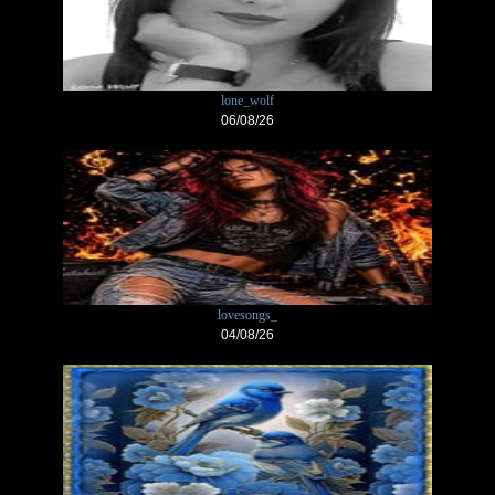
lone_wolf
06/08/26
lovesongs_
04/08/26