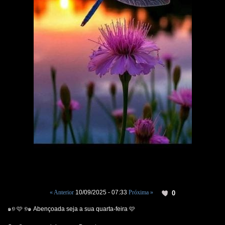
« Anterior
10/09/2025 - 07:33
Próxima »
0
๑୭‌ 🩷 ୭‌๑ Abençoada seja a sua quarta-feira 🩷