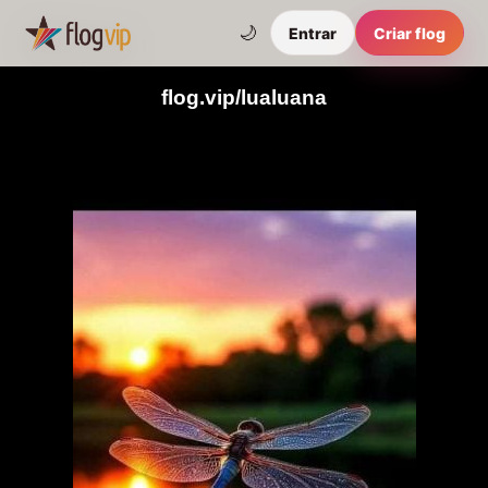
🌙
Entrar
Criar flog
flog.vip/lualuana