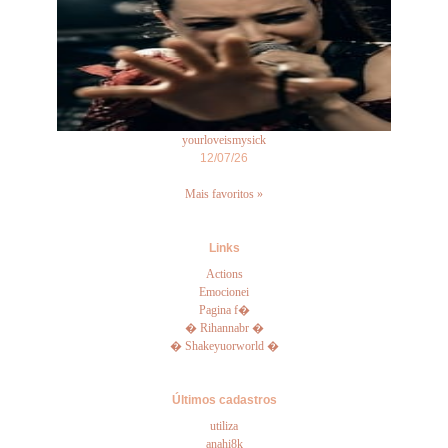
yourloveismysick
12/07/26
Mais favoritos »
Links
Actions
Emocionei
Pagina f�
� Rihannabr �
� Shakeyuorworld �
Últimos cadastros
utiliza
anahi8k