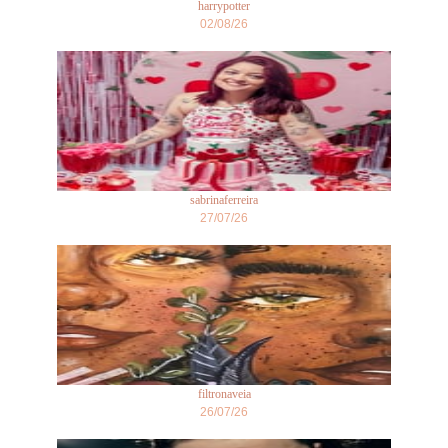
harrypotter
02/08/26
sabrinaferreira
27/07/26
filtronaveia
26/07/26