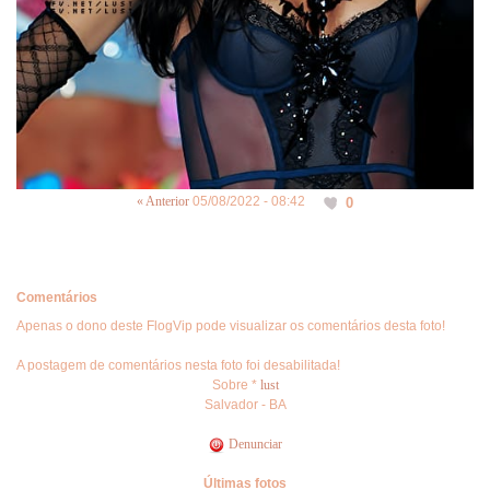
« Anterior
05/08/2022 - 08:42
0
Comentários
Apenas o dono deste FlogVip pode visualizar os comentários desta foto!
A postagem de comentários nesta foto foi desabilitada!
Sobre *
lust
Salvador - BA
Denunciar
Últimas fotos