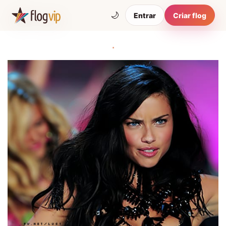
🌙
Entrar
Criar flog
.