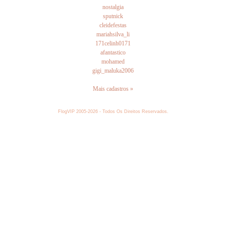
nostalgia
sputnick
cleidefestas
mariahsilva_li
171celinh0171
afantastico
mohamed
gigi_maluka2006
Mais cadastros »
FlogVIP 2005-2026 - Todos Os Direitos Reservados.