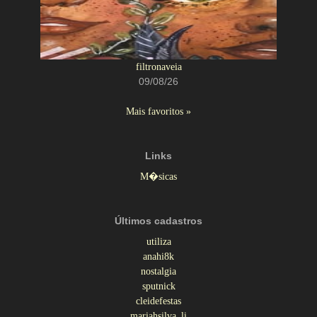
filtronaveia
09/08/26
Mais favoritos »
Links
M�sicas
Últimos cadastros
utiliza
anahi8k
nostalgia
sputnick
cleidefestas
mariahsilva_li