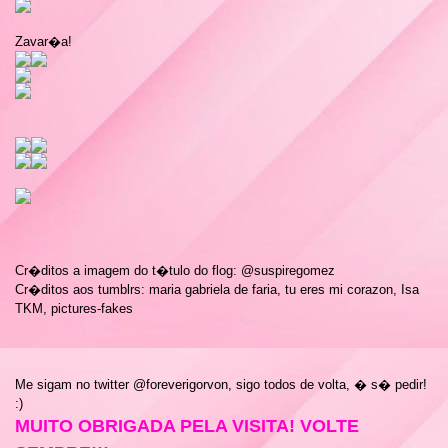
Zavar�a!
Cr�ditos a imagem do t�tulo do flog: @suspiregomez
Cr�ditos aos tumblrs: maria gabriela de faria, tu eres mi corazon, Isa
TKM, pictures-fakes
Me sigam no twitter @foreverigorvon, sigo todos de volta, � s� pedir!
:)
MUITO OBRIGADA PELA VISITA! VOLTE