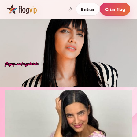
🌙
Entrar
Criar flog