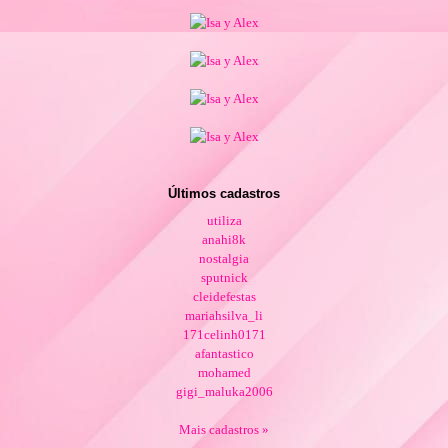
Últimos cadastros
utiliza
anahi8k
nostalgia
sputnick
cleidefestas
mariahsilva_li
171celinh0171
afantastico
mohamed
gigi_maluka2006
Mais cadastros »