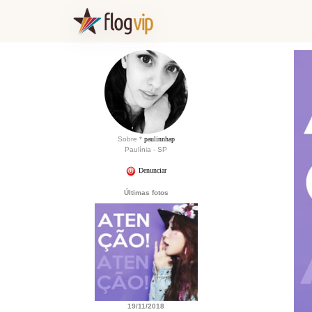
Sobre *
paulinnhap
Paulínia - SP
Denunciar
Últimas fotos
19/11/2018