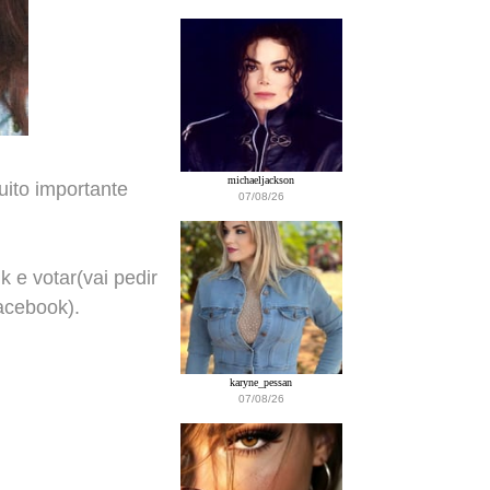
michaeljackson
ito importante
07/08/26
 e votar(vai pedir
acebook).
karyne_pessan
07/08/26