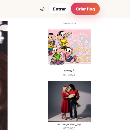
🌙
Entrar
Criar flog
Favoritos
meusgifs
07/08/26
michaeljackson_pop
07/08/26