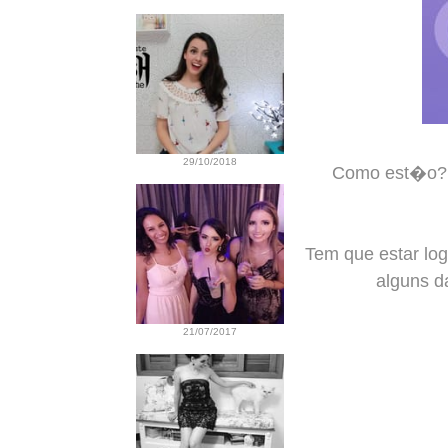
29/10/2018
Como est�o?! 
Tem que estar log
alguns d
21/07/2017