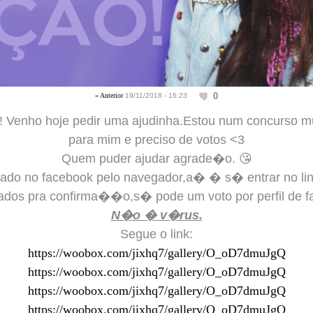
0
« Anterior
19/11/2018 - 16:23
Venho hoje pedir uma ajudinha.Estou num concurso mu
para mim e preciso de votos <3
Quem puder ajudar agrade�o. 😘
ado no facebook pelo navegador,a� � s� entrar no link
ados pra confirma��o,s� pode um voto por perfil de f
N�o � v�rus.
Segue o link:
https://woobox.com/jixhq7/gallery/O_oD7dmuJgQ
https://woobox.com/jixhq7/gallery/O_oD7dmuJgQ
https://woobox.com/jixhq7/gallery/O_oD7dmuJgQ
https://woobox.com/jixhq7/gallery/O_oD7dmuJgQ