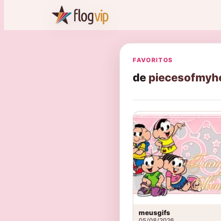
FAVORITOS
de
piecesofmyh
meusgifs
05/08/2026