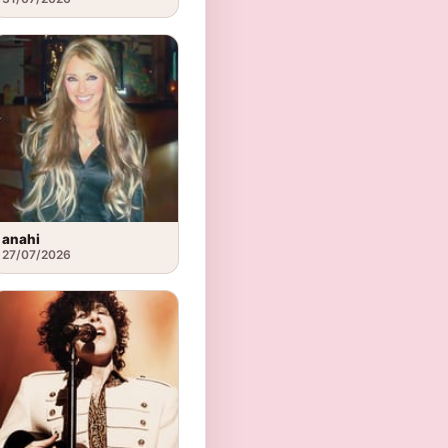
anahi
27/07/2026