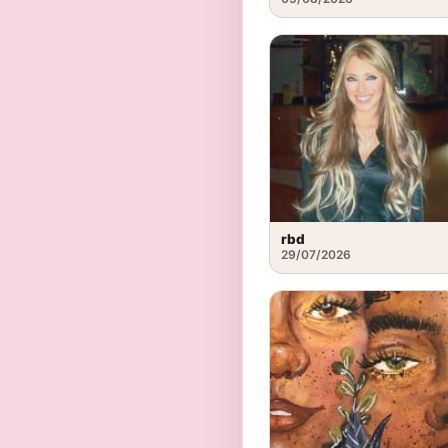
rbd
29/07/2026