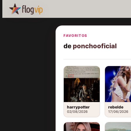
FAVORITOS
de
ponchooficial
harrypotter
rebelde
02/08/2026
17/06/2026