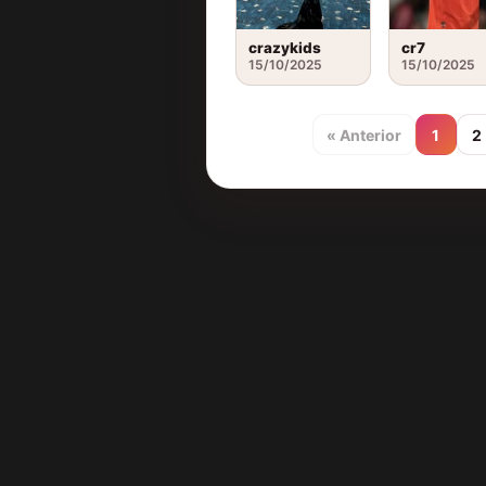
crazykids
cr7
15/10/2025
15/10/2025
« Anterior
1
2