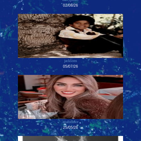
02/08/26
jacksons
05/07/26
anahidulce
25/05/26