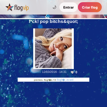
🌙
Entrar
Criar flog
f*ck! pop bitchs&quot;
« Anterior
12/03/2016 - 14:31
0
flogf�;
award
premios, flogf�s <3