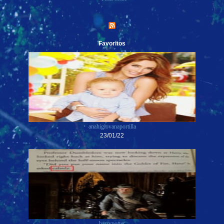
Favoritos
anahigiovanaportilla
23/01/22
harrypotter