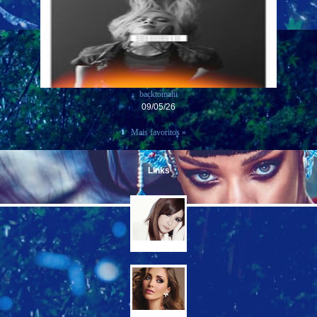
backtomahi
09/05/26
Mais favoritos »
Links