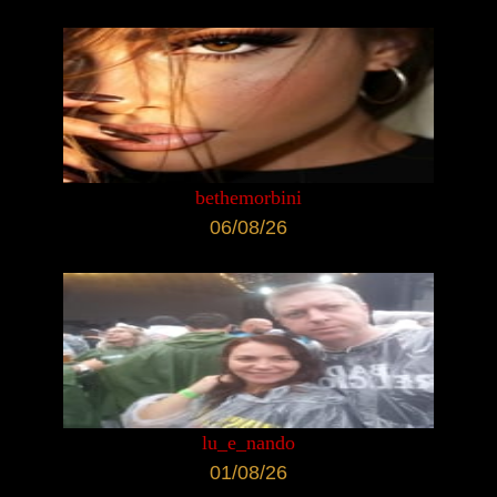
bethemorbini
06/08/26
lu_e_nando
01/08/26