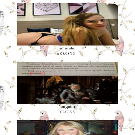
w_safadao
07/08/26
harrypotter
02/08/26