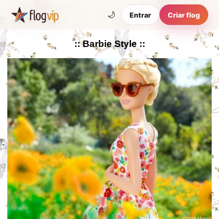
🌙
Entrar
Criar flog
:: Barbie Style ::