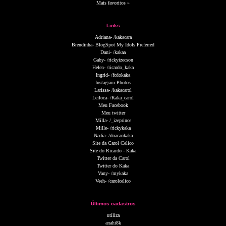
Mais favoritos »
Links
Adriana- /kakacara
Brendinha- BlogSpot My Idols Preferred
Dani- /kakaa
Gaby- /rickyizecson
Helen- /ricardo_kaka
Ingrid- /fcdokaka
Instagram Photos
Larissa- /kakacarol
Leiloca- /Kaka_carol
Meu Facebook
Meu twitter
Milla- /_izeprince
Mille- /rickykaka
Nadia- /doacaokaka
Site da Carol Celico
Site do Ricardo - Kaka
Twitter da Carol
Twitter do Kaka
Vany- /mykaka
Veeh- /carolcelico
Últimos cadastros
utiliza
anahi8k