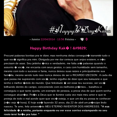
0
« Anterior
22/04/2014 - 13:56
Próxima »
Happy Birthday Kak� ! &#9829;
Procurei palavras bonitas pra te dizer, mas nenhuma delas conseguir� transmitir tudo o
que voc� significa pra mim. Obrigada por me dar certeza que anjos existem, e n�o
precisam de asas. Seu jeitinho �nico e verdadeiro, me falta at� palavras quando o
assunto � voc�, me encanta com seus gestos, o cara com humildade sem tamanho,
mesmo com todo o sucesso e fama, nunca deixou suas raizes e principalmente sua
fam�lia, mesmo sendo tudo isso nunca deixou de ser o RICARDO IZECSON . A cada dia
que passa me supreendo com voc�, tenho orgulho de dizer que sou kakazete e que
tenho o melhor �dolo do mundo. Que felicidade � ver esse teu sucesso, ver voc�
brilhando dentro do campo, concorrendo com os melhores pr�mios... batalhou e
conseguiu o que tanto queria, um exemplo de pessoa, a prova viva de que quem sonha
consegue alcan�ar. Pe�o a Deus que te ilumine cada vez mais meu amor e que te
proteja de todo o mal aonde quer que voc� esteja, e que um dia eu possa te conhecer
(n�o vejo � hora). E hoje est� fazendo 32 anos, dia 22 de abril um pr�ncipe lindo
nasceu. Te amo, feliz anivers�rio MEU ETERNO INVENTOR DOS AMORESSS.
"A sua
felicidade � a minha, portanto enquanto eu ver esse sorriso estampando no seu
rosto terei for�a pra lutar. "