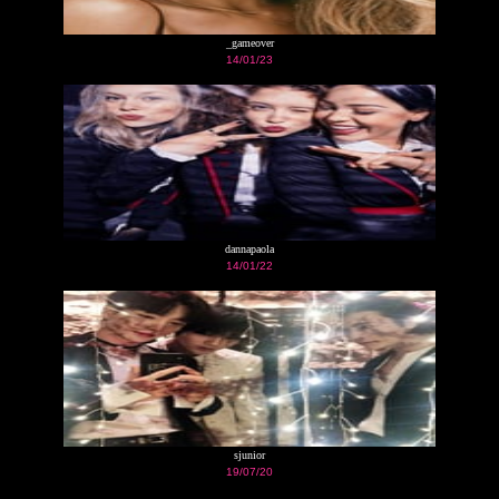
_gameover
14/01/23
dannapaola
14/01/22
sjunior
19/07/20