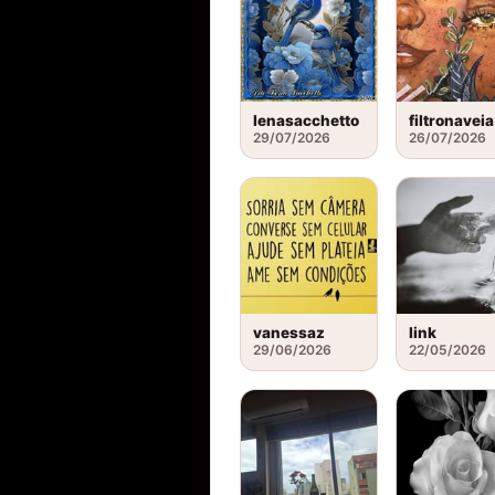
lenasacchetto
filtronaveia
29/07/2026
26/07/2026
vanessaz
link
29/06/2026
22/05/2026