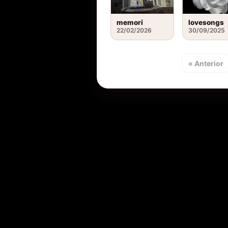
memori
lovesongs
22/02/2026
30/09/2025
« Anterior