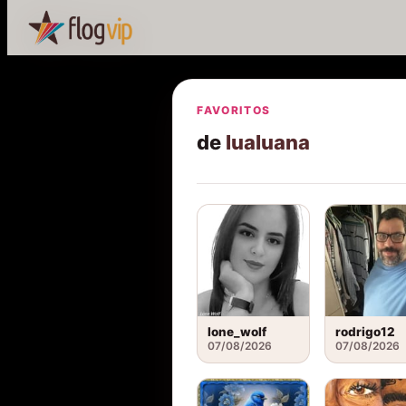
FAVORITOS
de
lualuana
lone_wolf
rodrigo12
07/08/2026
07/08/2026