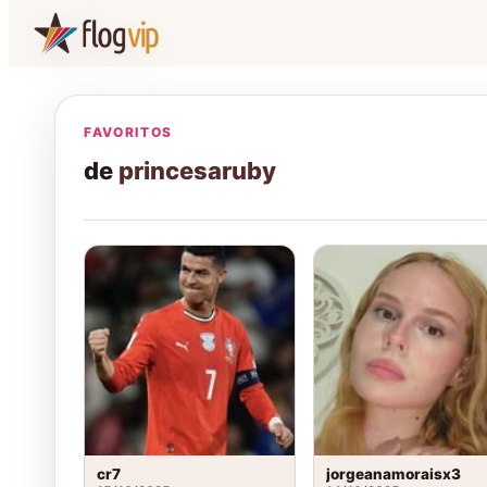
FAVORITOS
de
princesaruby
cr7
jorgeanamoraisx3